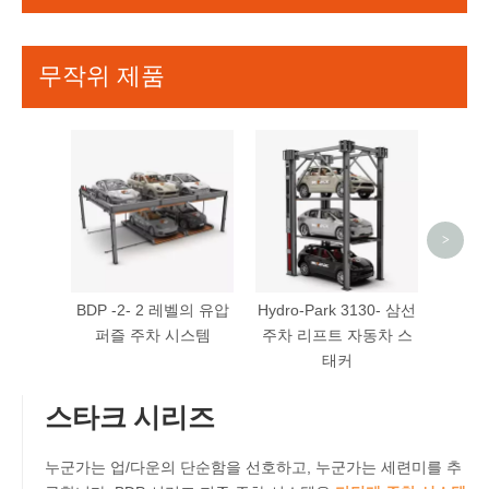
무작위 제품
S -V
입 차
>
BDP -2- 2 레벨의 유압
Hydro-Park 3130- 삼선
퍼즐 주차 시스템
주차 리프트 자동차 스
태커
스타크 시리즈
누군가는 업/다운의 단순함을 선호하고, 누군가는 세련미를 추