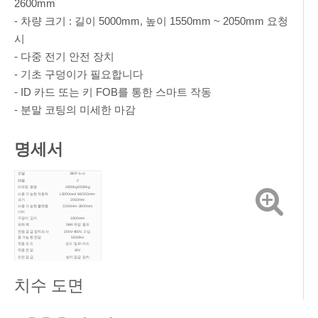
2600mm
- 차량 크기 : 길이 5000mm, 높이 1550mm ~ 2050mm 요청
시
- 다중 전기 안전 장치
- 기초 구덩이가 필요합니다
- ID 카드 또는 키 FOB를 통한 스마트 작동
- 분말 코팅의 미세한 마감
명세서
모델
BDP-1+1
레벨
2
리프팅 용량
2000kg/2500kg
사용 가능한 자동차
L5000mm/ W1550mm-
크기
2050mm
사용 가능한 플랫폼
2200mm -2600mm
너비
구덩이 깊이
1800mm
파워 팩
5kW 유압 펌프
전원 공급 장치의 사
200V-480V, 3 상,
용 가능한 전압
50/60Hz
작동 모드
코드 및 ID 카드
작동 전압
24V
안전 잠금
방지 잠금 장치
잠금 릴리스
전기 자동차 릴리스
마무리 손질
분말 코팅
치수 도면